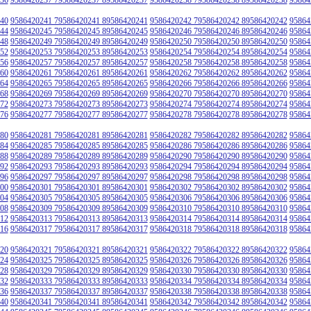
40
9586420241 79586420241 89586420241
9586420242 79586420242 89586420242
95864
44
9586420245 79586420245 89586420245
9586420246 79586420246 89586420246
95864
48
9586420249 79586420249 89586420249
9586420250 79586420250 89586420250
95864
52
9586420253 79586420253 89586420253
9586420254 79586420254 89586420254
95864
56
9586420257 79586420257 89586420257
9586420258 79586420258 89586420258
95864
60
9586420261 79586420261 89586420261
9586420262 79586420262 89586420262
95864
64
9586420265 79586420265 89586420265
9586420266 79586420266 89586420266
95864
68
9586420269 79586420269 89586420269
9586420270 79586420270 89586420270
95864
72
9586420273 79586420273 89586420273
9586420274 79586420274 89586420274
95864
76
9586420277 79586420277 89586420277
9586420278 79586420278 89586420278
95864
80
9586420281 79586420281 89586420281
9586420282 79586420282 89586420282
95864
84
9586420285 79586420285 89586420285
9586420286 79586420286 89586420286
95864
88
9586420289 79586420289 89586420289
9586420290 79586420290 89586420290
95864
92
9586420293 79586420293 89586420293
9586420294 79586420294 89586420294
95864
96
9586420297 79586420297 89586420297
9586420298 79586420298 89586420298
95864
00
9586420301 79586420301 89586420301
9586420302 79586420302 89586420302
95864
04
9586420305 79586420305 89586420305
9586420306 79586420306 89586420306
95864
08
9586420309 79586420309 89586420309
9586420310 79586420310 89586420310
95864
12
9586420313 79586420313 89586420313
9586420314 79586420314 89586420314
95864
16
9586420317 79586420317 89586420317
9586420318 79586420318 89586420318
95864
20
9586420321 79586420321 89586420321
9586420322 79586420322 89586420322
95864
24
9586420325 79586420325 89586420325
9586420326 79586420326 89586420326
95864
28
9586420329 79586420329 89586420329
9586420330 79586420330 89586420330
95864
32
9586420333 79586420333 89586420333
9586420334 79586420334 89586420334
95864
36
9586420337 79586420337 89586420337
9586420338 79586420338 89586420338
95864
40
9586420341 79586420341 89586420341
9586420342 79586420342 89586420342
95864