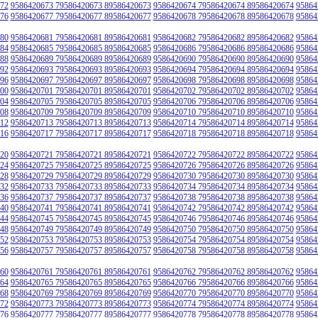
72
9586420673 79586420673 89586420673
9586420674 79586420674 89586420674
95864
76
9586420677 79586420677 89586420677
9586420678 79586420678 89586420678
95864
80
9586420681 79586420681 89586420681
9586420682 79586420682 89586420682
95864
84
9586420685 79586420685 89586420685
9586420686 79586420686 89586420686
95864
88
9586420689 79586420689 89586420689
9586420690 79586420690 89586420690
95864
92
9586420693 79586420693 89586420693
9586420694 79586420694 89586420694
95864
96
9586420697 79586420697 89586420697
9586420698 79586420698 89586420698
95864
00
9586420701 79586420701 89586420701
9586420702 79586420702 89586420702
95864
04
9586420705 79586420705 89586420705
9586420706 79586420706 89586420706
95864
08
9586420709 79586420709 89586420709
9586420710 79586420710 89586420710
95864
12
9586420713 79586420713 89586420713
9586420714 79586420714 89586420714
95864
16
9586420717 79586420717 89586420717
9586420718 79586420718 89586420718
95864
20
9586420721 79586420721 89586420721
9586420722 79586420722 89586420722
95864
24
9586420725 79586420725 89586420725
9586420726 79586420726 89586420726
95864
28
9586420729 79586420729 89586420729
9586420730 79586420730 89586420730
95864
32
9586420733 79586420733 89586420733
9586420734 79586420734 89586420734
95864
36
9586420737 79586420737 89586420737
9586420738 79586420738 89586420738
95864
40
9586420741 79586420741 89586420741
9586420742 79586420742 89586420742
95864
44
9586420745 79586420745 89586420745
9586420746 79586420746 89586420746
95864
48
9586420749 79586420749 89586420749
9586420750 79586420750 89586420750
95864
52
9586420753 79586420753 89586420753
9586420754 79586420754 89586420754
95864
56
9586420757 79586420757 89586420757
9586420758 79586420758 89586420758
95864
60
9586420761 79586420761 89586420761
9586420762 79586420762 89586420762
95864
64
9586420765 79586420765 89586420765
9586420766 79586420766 89586420766
95864
68
9586420769 79586420769 89586420769
9586420770 79586420770 89586420770
95864
72
9586420773 79586420773 89586420773
9586420774 79586420774 89586420774
95864
76
9586420777 79586420777 89586420777
9586420778 79586420778 89586420778
95864