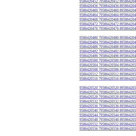
9586420452 79586420452 895864204
9586420456 79586420456 895864204
9586420460 79586420460 895864204
9586420464 79586420464 895864204
9586420468 79586420468 895864204
9586420472 79586420472 895864204
9586420476 79586420476 895864204
9586420480 79586420480 895864204
9586420484 79586420484 895864204
9586420488 79586420488 895864204
9586420492 79586420492 895864204
9586420496 79586420496 895864204
9586420500 79586420500 895864205
9586420504 79586420504 895864205
9586420508 79586420508 895864205
9586420512 79586420512 895864205
9586420516 79586420516 895864205
9586420520 79586420520 895864205
9586420524 79586420524 895864205
9586420528 79586420528 895864205
9586420532 79586420532 895864205
9586420536 79586420536 895864205
9586420540 79586420540 895864205
9586420544 79586420544 895864205
9586420548 79586420548 895864205
9586420552 79586420552 895864205
9586420556 79586420556 895864205