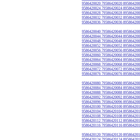
9586420020 79586420020 895864200
9586420024 79586420024 895864200
9586420028 79586420028 895864200
9586420032 79586420032 895864200
9586420036 79586420036 895864200
9586420040 79586420040 895864200
9586420044 79586420044 895864200
9586420048 79586420048 895864200
9586420052 79586420052 895864200
9586420056 79586420056 895864200
9586420060 79586420060 895864200
9586420064 79586420064 895864200
9586420068 79586420068 895864200
9586420072 79586420072 895864200
9586420076 79586420076 895864200
9586420080 79586420080 895864200
9586420084 79586420084 895864200
9586420088 79586420088 895864200
9586420092 79586420092 895864200
9586420096 79586420096 895864200
9586420100 79586420100 895864201
9586420104 79586420104 895864201
9586420108 79586420108 895864201
9586420112 79586420112 895864201
9586420116 79586420116 895864201
9586420120 79586420120 895864201
9586420124 79586420124 895864201