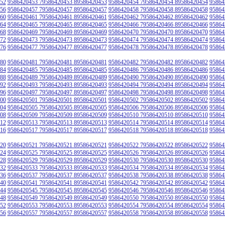
52
9586420453 79586420453 89586420453
9586420454 79586420454 89586420454
95864
56
9586420457 79586420457 89586420457
9586420458 79586420458 89586420458
95864
60
9586420461 79586420461 89586420461
9586420462 79586420462 89586420462
95864
64
9586420465 79586420465 89586420465
9586420466 79586420466 89586420466
95864
68
9586420469 79586420469 89586420469
9586420470 79586420470 89586420470
95864
72
9586420473 79586420473 89586420473
9586420474 79586420474 89586420474
95864
76
9586420477 79586420477 89586420477
9586420478 79586420478 89586420478
95864
80
9586420481 79586420481 89586420481
9586420482 79586420482 89586420482
95864
84
9586420485 79586420485 89586420485
9586420486 79586420486 89586420486
95864
88
9586420489 79586420489 89586420489
9586420490 79586420490 89586420490
95864
92
9586420493 79586420493 89586420493
9586420494 79586420494 89586420494
95864
96
9586420497 79586420497 89586420497
9586420498 79586420498 89586420498
95864
00
9586420501 79586420501 89586420501
9586420502 79586420502 89586420502
95864
04
9586420505 79586420505 89586420505
9586420506 79586420506 89586420506
95864
08
9586420509 79586420509 89586420509
9586420510 79586420510 89586420510
95864
12
9586420513 79586420513 89586420513
9586420514 79586420514 89586420514
95864
16
9586420517 79586420517 89586420517
9586420518 79586420518 89586420518
95864
20
9586420521 79586420521 89586420521
9586420522 79586420522 89586420522
95864
24
9586420525 79586420525 89586420525
9586420526 79586420526 89586420526
95864
28
9586420529 79586420529 89586420529
9586420530 79586420530 89586420530
95864
32
9586420533 79586420533 89586420533
9586420534 79586420534 89586420534
95864
36
9586420537 79586420537 89586420537
9586420538 79586420538 89586420538
95864
40
9586420541 79586420541 89586420541
9586420542 79586420542 89586420542
95864
44
9586420545 79586420545 89586420545
9586420546 79586420546 89586420546
95864
48
9586420549 79586420549 89586420549
9586420550 79586420550 89586420550
95864
52
9586420553 79586420553 89586420553
9586420554 79586420554 89586420554
95864
56
9586420557 79586420557 89586420557
9586420558 79586420558 89586420558
95864