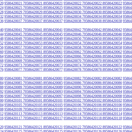
20
9586420021 79586420021 89586420021
9586420022 79586420022 89586420022
95864
24
9586420025 79586420025 89586420025
9586420026 79586420026 89586420026
95864
28
9586420029 79586420029 89586420029
9586420030 79586420030 89586420030
95864
32
9586420033 79586420033 89586420033
9586420034 79586420034 89586420034
95864
36
9586420037 79586420037 89586420037
9586420038 79586420038 89586420038
95864
40
9586420041 79586420041 89586420041
9586420042 79586420042 89586420042
95864
44
9586420045 79586420045 89586420045
9586420046 79586420046 89586420046
95864
48
9586420049 79586420049 89586420049
9586420050 79586420050 89586420050
95864
52
9586420053 79586420053 89586420053
9586420054 79586420054 89586420054
95864
56
9586420057 79586420057 89586420057
9586420058 79586420058 89586420058
95864
60
9586420061 79586420061 89586420061
9586420062 79586420062 89586420062
95864
64
9586420065 79586420065 89586420065
9586420066 79586420066 89586420066
95864
68
9586420069 79586420069 89586420069
9586420070 79586420070 89586420070
95864
72
9586420073 79586420073 89586420073
9586420074 79586420074 89586420074
95864
76
9586420077 79586420077 89586420077
9586420078 79586420078 89586420078
95864
80
9586420081 79586420081 89586420081
9586420082 79586420082 89586420082
95864
84
9586420085 79586420085 89586420085
9586420086 79586420086 89586420086
95864
88
9586420089 79586420089 89586420089
9586420090 79586420090 89586420090
95864
92
9586420093 79586420093 89586420093
9586420094 79586420094 89586420094
95864
96
9586420097 79586420097 89586420097
9586420098 79586420098 89586420098
95864
00
9586420101 79586420101 89586420101
9586420102 79586420102 89586420102
95864
04
9586420105 79586420105 89586420105
9586420106 79586420106 89586420106
95864
08
9586420109 79586420109 89586420109
9586420110 79586420110 89586420110
95864
12
9586420113 79586420113 89586420113
9586420114 79586420114 89586420114
95864
16
9586420117 79586420117 89586420117
9586420118 79586420118 89586420118
95864
20
9586420121 79586420121 89586420121
9586420122 79586420122 89586420122
95864
24
9586420125 79586420125 89586420125
9586420126 79586420126 89586420126
95864