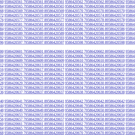
60
9586420561 79586420561 89586420561
9586420562 79586420562 89586420562
95864
64
9586420565 79586420565 89586420565
9586420566 79586420566 89586420566
95864
68
9586420569 79586420569 89586420569
9586420570 79586420570 89586420570
95864
72
9586420573 79586420573 89586420573
9586420574 79586420574 89586420574
95864
76
9586420577 79586420577 89586420577
9586420578 79586420578 89586420578
95864
80
9586420581 79586420581 89586420581
9586420582 79586420582 89586420582
95864
84
9586420585 79586420585 89586420585
9586420586 79586420586 89586420586
95864
88
9586420589 79586420589 89586420589
9586420590 79586420590 89586420590
95864
92
9586420593 79586420593 89586420593
9586420594 79586420594 89586420594
95864
96
9586420597 79586420597 89586420597
9586420598 79586420598 89586420598
95864
00
9586420601 79586420601 89586420601
9586420602 79586420602 89586420602
95864
04
9586420605 79586420605 89586420605
9586420606 79586420606 89586420606
95864
08
9586420609 79586420609 89586420609
9586420610 79586420610 89586420610
95864
12
9586420613 79586420613 89586420613
9586420614 79586420614 89586420614
95864
16
9586420617 79586420617 89586420617
9586420618 79586420618 89586420618
95864
20
9586420621 79586420621 89586420621
9586420622 79586420622 89586420622
95864
24
9586420625 79586420625 89586420625
9586420626 79586420626 89586420626
95864
28
9586420629 79586420629 89586420629
9586420630 79586420630 89586420630
95864
32
9586420633 79586420633 89586420633
9586420634 79586420634 89586420634
95864
36
9586420637 79586420637 89586420637
9586420638 79586420638 89586420638
95864
40
9586420641 79586420641 89586420641
9586420642 79586420642 89586420642
95864
44
9586420645 79586420645 89586420645
9586420646 79586420646 89586420646
95864
48
9586420649 79586420649 89586420649
9586420650 79586420650 89586420650
95864
52
9586420653 79586420653 89586420653
9586420654 79586420654 89586420654
95864
56
9586420657 79586420657 89586420657
9586420658 79586420658 89586420658
95864
60
9586420661 79586420661 89586420661
9586420662 79586420662 89586420662
95864
64
9586420665 79586420665 89586420665
9586420666 79586420666 89586420666
95864
68
9586420669 79586420669 89586420669
9586420670 79586420670 89586420670
95864