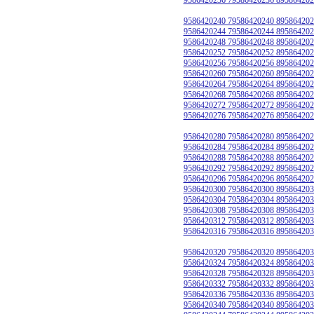
9586420240 79586420240 895864202
9586420244 79586420244 895864202
9586420248 79586420248 895864202
9586420252 79586420252 895864202
9586420256 79586420256 895864202
9586420260 79586420260 895864202
9586420264 79586420264 895864202
9586420268 79586420268 895864202
9586420272 79586420272 895864202
9586420276 79586420276 895864202
9586420280 79586420280 895864202
9586420284 79586420284 895864202
9586420288 79586420288 895864202
9586420292 79586420292 895864202
9586420296 79586420296 895864202
9586420300 79586420300 895864203
9586420304 79586420304 895864203
9586420308 79586420308 895864203
9586420312 79586420312 895864203
9586420316 79586420316 895864203
9586420320 79586420320 895864203
9586420324 79586420324 895864203
9586420328 79586420328 895864203
9586420332 79586420332 895864203
9586420336 79586420336 895864203
9586420340 79586420340 895864203