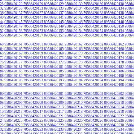
28
9586420129 79586420129 89586420129
9586420130 79586420130 89586420130
95864
32
9586420133 79586420133 89586420133
9586420134 79586420134 89586420134
95864
36
9586420137 79586420137 89586420137
9586420138 79586420138 89586420138
95864
40
9586420141 79586420141 89586420141
9586420142 79586420142 89586420142
95864
44
9586420145 79586420145 89586420145
9586420146 79586420146 89586420146
95864
48
9586420149 79586420149 89586420149
9586420150 79586420150 89586420150
95864
52
9586420153 79586420153 89586420153
9586420154 79586420154 89586420154
95864
56
9586420157 79586420157 89586420157
9586420158 79586420158 89586420158
95864
60
9586420161 79586420161 89586420161
9586420162 79586420162 89586420162
95864
64
9586420165 79586420165 89586420165
9586420166 79586420166 89586420166
95864
68
9586420169 79586420169 89586420169
9586420170 79586420170 89586420170
95864
72
9586420173 79586420173 89586420173
9586420174 79586420174 89586420174
95864
76
9586420177 79586420177 89586420177
9586420178 79586420178 89586420178
95864
80
9586420181 79586420181 89586420181
9586420182 79586420182 89586420182
95864
84
9586420185 79586420185 89586420185
9586420186 79586420186 89586420186
95864
88
9586420189 79586420189 89586420189
9586420190 79586420190 89586420190
95864
92
9586420193 79586420193 89586420193
9586420194 79586420194 89586420194
95864
96
9586420197 79586420197 89586420197
9586420198 79586420198 89586420198
95864
00
9586420201 79586420201 89586420201
9586420202 79586420202 89586420202
95864
04
9586420205 79586420205 89586420205
9586420206 79586420206 89586420206
95864
08
9586420209 79586420209 89586420209
9586420210 79586420210 89586420210
95864
12
9586420213 79586420213 89586420213
9586420214 79586420214 89586420214
95864
16
9586420217 79586420217 89586420217
9586420218 79586420218 89586420218
95864
20
9586420221 79586420221 89586420221
9586420222 79586420222 89586420222
95864
24
9586420225 79586420225 89586420225
9586420226 79586420226 89586420226
95864
28
9586420229 79586420229 89586420229
9586420230 79586420230 89586420230
95864
32
9586420233 79586420233 89586420233
9586420234 79586420234 89586420234
95864
36
9586420237 79586420237 89586420237
9586420238 79586420238 89586420238
95864