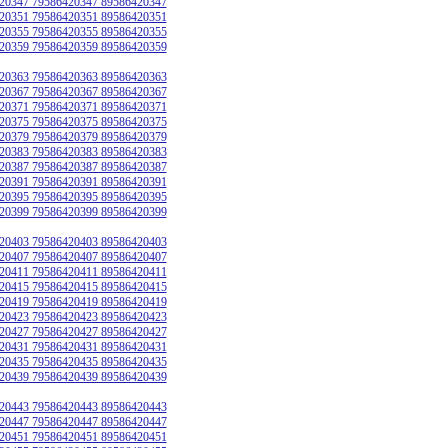
20347 79586420347 89586420347
20351 79586420351 89586420351
20355 79586420355 89586420355
20359 79586420359 89586420359
20363 79586420363 89586420363
20367 79586420367 89586420367
20371 79586420371 89586420371
20375 79586420375 89586420375
20379 79586420379 89586420379
20383 79586420383 89586420383
20387 79586420387 89586420387
20391 79586420391 89586420391
20395 79586420395 89586420395
20399 79586420399 89586420399
20403 79586420403 89586420403
20407 79586420407 89586420407
20411 79586420411 89586420411
20415 79586420415 89586420415
20419 79586420419 89586420419
20423 79586420423 89586420423
20427 79586420427 89586420427
20431 79586420431 89586420431
20435 79586420435 89586420435
20439 79586420439 89586420439
20443 79586420443 89586420443
20447 79586420447 89586420447
20451 79586420451 89586420451