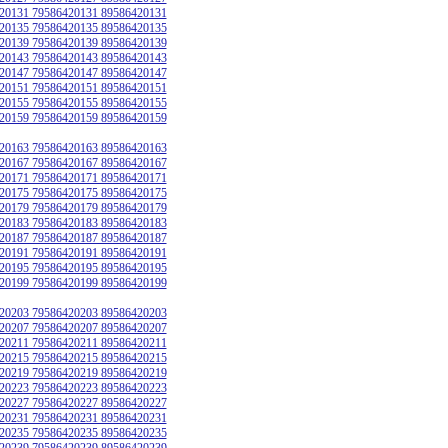
20131 79586420131 89586420131
20135 79586420135 89586420135
20139 79586420139 89586420139
20143 79586420143 89586420143
20147 79586420147 89586420147
20151 79586420151 89586420151
20155 79586420155 89586420155
20159 79586420159 89586420159
20163 79586420163 89586420163
20167 79586420167 89586420167
20171 79586420171 89586420171
20175 79586420175 89586420175
20179 79586420179 89586420179
20183 79586420183 89586420183
20187 79586420187 89586420187
20191 79586420191 89586420191
20195 79586420195 89586420195
20199 79586420199 89586420199
20203 79586420203 89586420203
20207 79586420207 89586420207
20211 79586420211 89586420211
20215 79586420215 89586420215
20219 79586420219 89586420219
20223 79586420223 89586420223
20227 79586420227 89586420227
20231 79586420231 89586420231
20235 79586420235 89586420235
20239 79586420239 89586420239