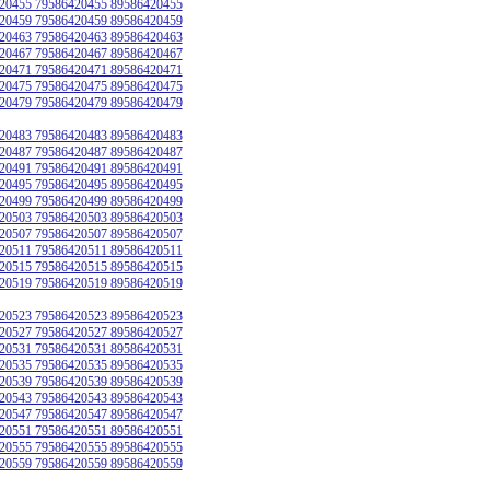
20455 79586420455 89586420455
20459 79586420459 89586420459
20463 79586420463 89586420463
20467 79586420467 89586420467
20471 79586420471 89586420471
20475 79586420475 89586420475
20479 79586420479 89586420479
20483 79586420483 89586420483
20487 79586420487 89586420487
20491 79586420491 89586420491
20495 79586420495 89586420495
20499 79586420499 89586420499
20503 79586420503 89586420503
20507 79586420507 89586420507
20511 79586420511 89586420511
20515 79586420515 89586420515
20519 79586420519 89586420519
20523 79586420523 89586420523
20527 79586420527 89586420527
20531 79586420531 89586420531
20535 79586420535 89586420535
20539 79586420539 89586420539
20543 79586420543 89586420543
20547 79586420547 89586420547
20551 79586420551 89586420551
20555 79586420555 89586420555
20559 79586420559 89586420559