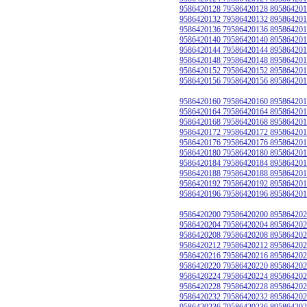
9586420128 79586420128 895864201
9586420132 79586420132 895864201
9586420136 79586420136 895864201
9586420140 79586420140 895864201
9586420144 79586420144 895864201
9586420148 79586420148 895864201
9586420152 79586420152 895864201
9586420156 79586420156 895864201
9586420160 79586420160 895864201
9586420164 79586420164 895864201
9586420168 79586420168 895864201
9586420172 79586420172 895864201
9586420176 79586420176 895864201
9586420180 79586420180 895864201
9586420184 79586420184 895864201
9586420188 79586420188 895864201
9586420192 79586420192 895864201
9586420196 79586420196 895864201
9586420200 79586420200 895864202
9586420204 79586420204 895864202
9586420208 79586420208 895864202
9586420212 79586420212 895864202
9586420216 79586420216 895864202
9586420220 79586420220 895864202
9586420224 79586420224 895864202
9586420228 79586420228 895864202
9586420232 79586420232 895864202
9586420236 79586420236 895864202