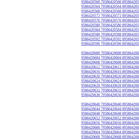
9586420560 79586420560 895864205
9586420564 79586420564 895864205
9586420568 79586420568 895864205
9586420572 79586420572 895864205
9586420576 79586420576 895864205
9586420580 79586420580 895864205
9586420584 79586420584 895864205
9586420588 79586420588 895864205
9586420592 79586420592 895864205
9586420596 79586420596 895864205
9586420600 79586420600 895864206
9586420604 79586420604 895864206
9586420608 79586420608 895864206
9586420612 79586420612 895864206
9586420616 79586420616 895864206
9586420620 79586420620 895864206
9586420624 79586420624 895864206
9586420628 79586420628 895864206
9586420632 79586420632 895864206
9586420636 79586420636 895864206
9586420640 79586420640 895864206
9586420644 79586420644 895864206
9586420648 79586420648 895864206
9586420652 79586420652 895864206
9586420656 79586420656 895864206
9586420660 79586420660 895864206
9586420664 79586420664 895864206
9586420668 79586420668 895864206