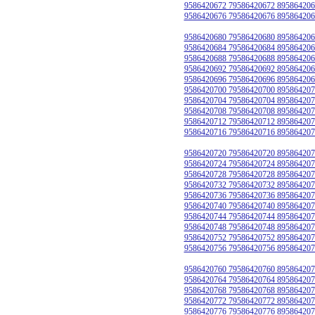
9586420672 79586420672 895864206
9586420676 79586420676 895864206
9586420680 79586420680 895864206
9586420684 79586420684 895864206
9586420688 79586420688 895864206
9586420692 79586420692 895864206
9586420696 79586420696 895864206
9586420700 79586420700 895864207
9586420704 79586420704 895864207
9586420708 79586420708 895864207
9586420712 79586420712 895864207
9586420716 79586420716 895864207
9586420720 79586420720 895864207
9586420724 79586420724 895864207
9586420728 79586420728 895864207
9586420732 79586420732 895864207
9586420736 79586420736 895864207
9586420740 79586420740 895864207
9586420744 79586420744 895864207
9586420748 79586420748 895864207
9586420752 79586420752 895864207
9586420756 79586420756 895864207
9586420760 79586420760 895864207
9586420764 79586420764 895864207
9586420768 79586420768 895864207
9586420772 79586420772 895864207
9586420776 79586420776 895864207