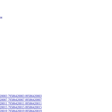
он
20003 79586420003 89586420003
20007 79586420007 89586420007
20011 79586420011 89586420011
20015 79586420015 89586420015
20019 79586420019 89586420019