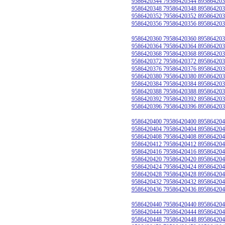
9586420344 79586420344 895864203
9586420348 79586420348 895864203
9586420352 79586420352 895864203
9586420356 79586420356 895864203
9586420360 79586420360 895864203
9586420364 79586420364 895864203
9586420368 79586420368 895864203
9586420372 79586420372 895864203
9586420376 79586420376 895864203
9586420380 79586420380 895864203
9586420384 79586420384 895864203
9586420388 79586420388 895864203
9586420392 79586420392 895864203
9586420396 79586420396 895864203
9586420400 79586420400 895864204
9586420404 79586420404 895864204
9586420408 79586420408 895864204
9586420412 79586420412 895864204
9586420416 79586420416 895864204
9586420420 79586420420 895864204
9586420424 79586420424 895864204
9586420428 79586420428 895864204
9586420432 79586420432 895864204
9586420436 79586420436 895864204
9586420440 79586420440 895864204
9586420444 79586420444 895864204
9586420448 79586420448 895864204