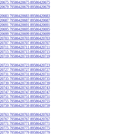
20675 79586420675 89586420675
20679 79586420679 89586420679
20683 79586420683 89586420683
20687 79586420687 89586420687
20691 79586420691 89586420691
20695 79586420695 89586420695
20699 79586420699 89586420699
20703 79586420703 89586420703
20707 79586420707 89586420707
20711 79586420711 89586420711
20715 79586420715 89586420715
20719 79586420719 89586420719
20723 79586420723 89586420723
20727 79586420727 89586420727
20731 79586420731 89586420731
20735 79586420735 89586420735
20739 79586420739 89586420739
20743 79586420743 89586420743
20747 79586420747 89586420747
20751 79586420751 89586420751
20755 79586420755 89586420755
20759 79586420759 89586420759
20763 79586420763 89586420763
20767 79586420767 89586420767
20771 79586420771 89586420771
20775 79586420775 89586420775
20779 79586420779 89586420779