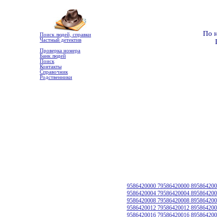
По 
Поиск людей, справки
Частный детектив
Проверка номера
Банк людей
Поиск
Контакты
Справочник
Родственники
9586420000 79586420000 895864200
9586420004 79586420004 895864200
9586420008 79586420008 895864200
9586420012 79586420012 895864200
9586420016 79586420016 895864200