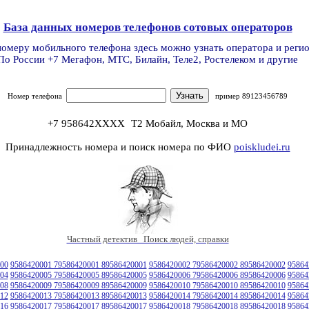
База данных номеров телефонов сотовых операторов
номеру мобильного телефона здесь можно узнать оператора и реги
По России +7 Мегафон, МТС, Билайн, Теле2, Ростелеком и другие
Номер телефона
пример 89123456789
+7 958642XXXX
Т2 Мобайл, Москва и МО
Принадлежность номера и поиск номера по ФИО
poiskludei.ru
Частный детектив Поиск людей, справки
00
9586420001 79586420001 89586420001
9586420002 79586420002 89586420002
95864
04
9586420005 79586420005 89586420005
9586420006 79586420006 89586420006
95864
08
9586420009 79586420009 89586420009
9586420010 79586420010 89586420010
95864
12
9586420013 79586420013 89586420013
9586420014 79586420014 89586420014
95864
16
9586420017 79586420017 89586420017
9586420018 79586420018 89586420018
95864