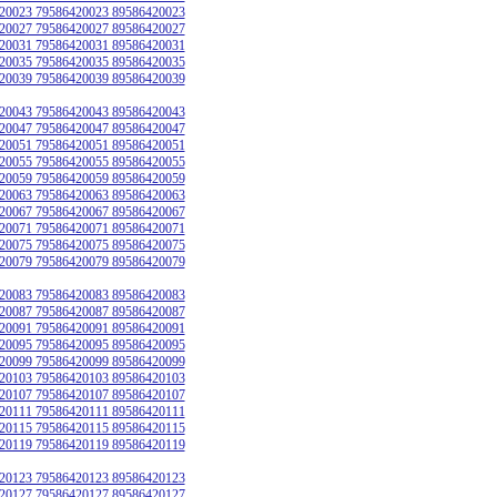
20023 79586420023 89586420023
20027 79586420027 89586420027
20031 79586420031 89586420031
20035 79586420035 89586420035
20039 79586420039 89586420039
20043 79586420043 89586420043
20047 79586420047 89586420047
20051 79586420051 89586420051
20055 79586420055 89586420055
20059 79586420059 89586420059
20063 79586420063 89586420063
20067 79586420067 89586420067
20071 79586420071 89586420071
20075 79586420075 89586420075
20079 79586420079 89586420079
20083 79586420083 89586420083
20087 79586420087 89586420087
20091 79586420091 89586420091
20095 79586420095 89586420095
20099 79586420099 89586420099
20103 79586420103 89586420103
20107 79586420107 89586420107
20111 79586420111 89586420111
20115 79586420115 89586420115
20119 79586420119 89586420119
20123 79586420123 89586420123
20127 79586420127 89586420127