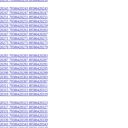
20243 79586420243 89586420243
20247 79586420247 89586420247
20251 79586420251 89586420251
20255 79586420255 89586420255
20259 79586420259 89586420259
20263 79586420263 89586420263
20267 79586420267 89586420267
20271 79586420271 89586420271
20275 79586420275 89586420275
20279 79586420279 89586420279
20283 79586420283 89586420283
20287 79586420287 89586420287
20291 79586420291 89586420291
20295 79586420295 89586420295
20299 79586420299 89586420299
20303 79586420303 89586420303
20307 79586420307 89586420307
20311 79586420311 89586420311
20315 79586420315 89586420315
20319 79586420319 89586420319
20323 79586420323 89586420323
20327 79586420327 89586420327
20331 79586420331 89586420331
20335 79586420335 89586420335
20339 79586420339 89586420339
20343 79586420343 89586420343