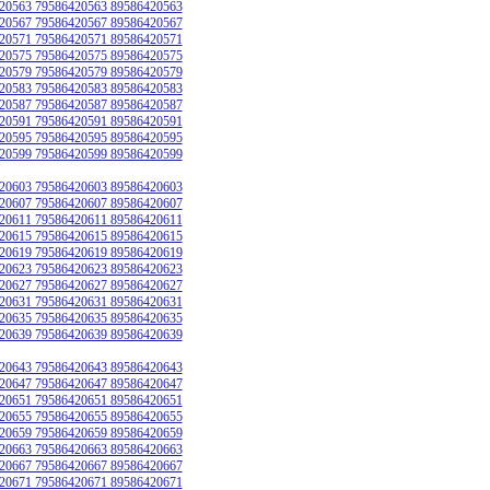
20563 79586420563 89586420563
20567 79586420567 89586420567
20571 79586420571 89586420571
20575 79586420575 89586420575
20579 79586420579 89586420579
20583 79586420583 89586420583
20587 79586420587 89586420587
20591 79586420591 89586420591
20595 79586420595 89586420595
20599 79586420599 89586420599
20603 79586420603 89586420603
20607 79586420607 89586420607
20611 79586420611 89586420611
20615 79586420615 89586420615
20619 79586420619 89586420619
20623 79586420623 89586420623
20627 79586420627 89586420627
20631 79586420631 89586420631
20635 79586420635 89586420635
20639 79586420639 89586420639
20643 79586420643 89586420643
20647 79586420647 89586420647
20651 79586420651 89586420651
20655 79586420655 89586420655
20659 79586420659 89586420659
20663 79586420663 89586420663
20667 79586420667 89586420667
20671 79586420671 89586420671