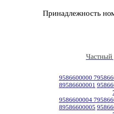
Принадлежность но
Частный 
9586600000 795866
89586600001
95866
9586600004 795866
89586600005
95866