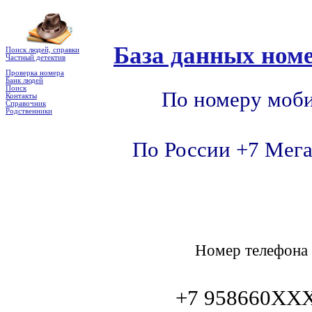
База данных номе
Поиск людей, справки
Частный детектив
Проверка номера
Банк людей
Поиск
По номеру моби
Контакты
Справочник
Родственники
По России +7 Мега
Номер телефон
+7 958660XX