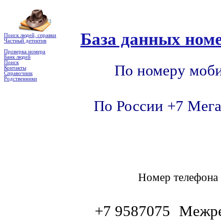
База данных номе
Поиск людей, справки
Частный детектив
Проверка номера
Банк людей
Поиск
По номеру моби
Контакты
Справочник
Родственники
По России +7 Мега
Номер телефон
+7 9587075
Межре