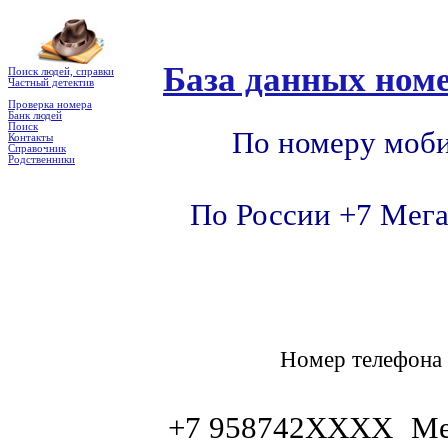
База данных номе
Поиск людей, справки
Частный детектив
Проверка номера
Банк людей
Поиск
По номеру моби
Контакты
Справочник
Родственники
По России +7 Мега
Номер телефон
+7 958742XXXX
Ме