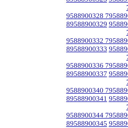
9588900328 795889
89588900329
95889
9588900332 795889
89588900333
95889
9588900336 795889
89588900337
95889
9588900340 795889
89588900341
95889
9588900344 795889
89588900345
95889