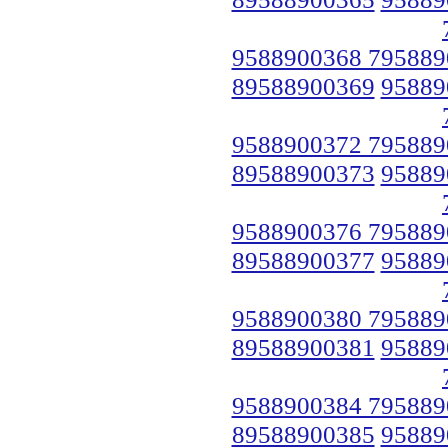
9588900368 795889
89588900369
95889
9588900372 795889
89588900373
95889
9588900376 795889
89588900377
95889
9588900380 795889
89588900381
95889
9588900384 795889
89588900385
95889