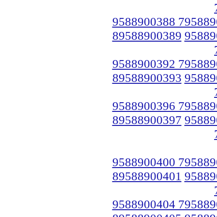
9588900388 795889
89588900389
95889
9588900392 795889
89588900393
95889
9588900396 795889
89588900397
95889
9588900400 795889
89588900401
95889
9588900404 795889