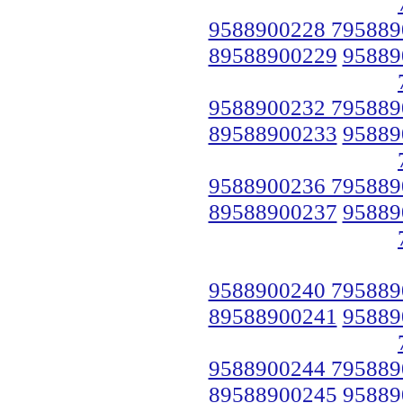
9588900228 795889
89588900229
95889
9588900232 795889
89588900233
95889
9588900236 795889
89588900237
95889
9588900240 795889
89588900241
95889
9588900244 795889
89588900245
95889