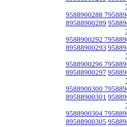
9588900288 795889
89588900289
95889
9588900292 795889
89588900293
95889
9588900296 795889
89588900297
95889
9588900300 795889
89588900301
95889
9588900304 795889
89588900305
95889