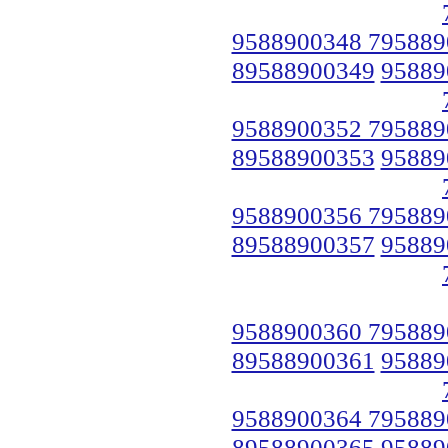
9588900348 795889
89588900349
95889
9588900352 795889
89588900353
95889
9588900356 795889
89588900357
95889
9588900360 795889
89588900361
95889
9588900364 795889
89588900365
95889