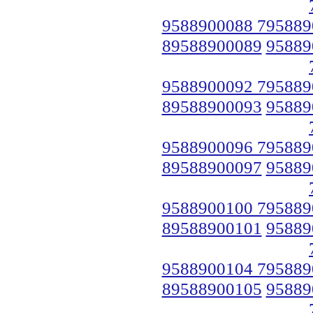
9588900088 795889
89588900089
95889
9588900092 795889
89588900093
95889
9588900096 795889
89588900097
95889
9588900100 795889
89588900101
95889
9588900104 795889
89588900105
95889