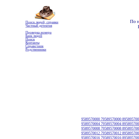
По 
Поиск людей, справки
Частный детектив
Проверка номера
Банк людей
Поиск
Контакты
Справочник
Родственники
9589570000 79589570000 895895700
9589570004 79589570004 895895700
9589570008 79589570008 895895700
9589570012 79589570012 895895700
9589570016 79589570016 895895700