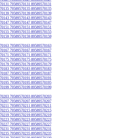
70131 79589570131 89589570131
70135 79589570135 89589570135
70139 79589570139 89589570139
70143 79589570143 89589570143
70147 79589570147 89589570147
70151 79589570151 89589570151
70155 79589570155 89589570155
70159 79589570159 89589570159
70163 79589570163 89589570163
70167 79589570167 89589570167
70171 79589570171 89589570171
70175 79589570175 89589570175
70179 79589570179 89589570179
70183 79589570183 89589570183
70187 79589570187 89589570187
70191 79589570191 89589570191
70195 79589570195 89589570195
70199 79589570199 89589570199
70203 79589570203 89589570203
70207 79589570207 89589570207
70211 79589570211 89589570211
70215 79589570215 89589570215
70219 79589570219 89589570219
70223 79589570223 89589570223
70227 79589570227 89589570227
70231 79589570231 89589570231
70235 79589570235 89589570235
70239 79589570239 89589570239