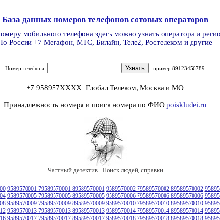
База данных номеров телефонов сотовых операторов
номеру мобильного телефона здесь можно узнать оператора и реги
По России +7 Мегафон, МТС, Билайн, Теле2, Ростелеком и другие
Номер телефона
пример 89123456789
+7 958957XXXX
Глобал Телеком, Москва и МО
Принадлежность номера и поиск номера по ФИО
poiskludei.ru
Частный детектив Поиск людей, справки
00
9589570001 79589570001 89589570001
9589570002 79589570002 89589570002
95895
04
9589570005 79589570005 89589570005
9589570006 79589570006 89589570006
95895
08
9589570009 79589570009 89589570009
9589570010 79589570010 89589570010
95895
12
9589570013 79589570013 89589570013
9589570014 79589570014 89589570014
95895
16
9589570017 79589570017 89589570017
9589570018 79589570018 89589570018
95895