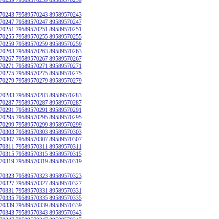
70243 79589570243 89589570243
70247 79589570247 89589570247
70251 79589570251 89589570251
70255 79589570255 89589570255
70259 79589570259 89589570259
70263 79589570263 89589570263
70267 79589570267 89589570267
70271 79589570271 89589570271
70275 79589570275 89589570275
70279 79589570279 89589570279
70283 79589570283 89589570283
70287 79589570287 89589570287
70291 79589570291 89589570291
70295 79589570295 89589570295
70299 79589570299 89589570299
70303 79589570303 89589570303
70307 79589570307 89589570307
70311 79589570311 89589570311
70315 79589570315 89589570315
70319 79589570319 89589570319
70323 79589570323 89589570323
70327 79589570327 89589570327
70331 79589570331 89589570331
70335 79589570335 89589570335
70339 79589570339 89589570339
70343 79589570343 89589570343