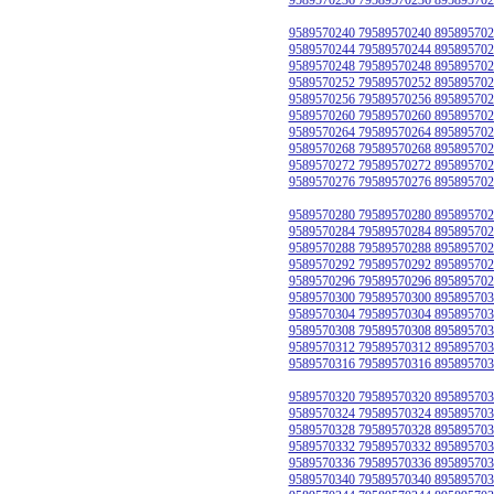
9589570240 79589570240 895895702
9589570244 79589570244 895895702
9589570248 79589570248 895895702
9589570252 79589570252 895895702
9589570256 79589570256 895895702
9589570260 79589570260 895895702
9589570264 79589570264 895895702
9589570268 79589570268 895895702
9589570272 79589570272 895895702
9589570276 79589570276 895895702
9589570280 79589570280 895895702
9589570284 79589570284 895895702
9589570288 79589570288 895895702
9589570292 79589570292 895895702
9589570296 79589570296 895895702
9589570300 79589570300 895895703
9589570304 79589570304 895895703
9589570308 79589570308 895895703
9589570312 79589570312 895895703
9589570316 79589570316 895895703
9589570320 79589570320 895895703
9589570324 79589570324 895895703
9589570328 79589570328 895895703
9589570332 79589570332 895895703
9589570336 79589570336 895895703
9589570340 79589570340 895895703