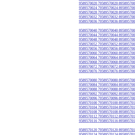
9589570020 79589570020 895895700
9589570024 79589570024 895895700
9589570028 79589570028 895895700
9589570032 79589570032 895895700
9589570036 79589570036 895895700
9589570040 79589570040 895895700
9589570044 79589570044 895895700
9589570048 79589570048 895895700
9589570052 79589570052 895895700
9589570056 79589570056 895895700
9589570060 79589570060 895895700
9589570064 79589570064 895895700
9589570068 79589570068 895895700
9589570072 79589570072 895895700
9589570076 79589570076 895895700
9589570080 79589570080 895895700
9589570084 79589570084 895895700
9589570088 79589570088 895895700
9589570092 79589570092 895895700
9589570096 79589570096 895895700
9589570100 79589570100 895895701
9589570104 79589570104 895895701
9589570108 79589570108 895895701
9589570112 79589570112 895895701
9589570116 79589570116 895895701
9589570120 79589570120 895895701
9589570124 79589570124 895895701