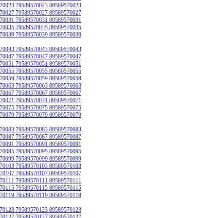
70023 79589570023 89589570023
70027 79589570027 89589570027
70031 79589570031 89589570031
70035 79589570035 89589570035
70039 79589570039 89589570039
70043 79589570043 89589570043
70047 79589570047 89589570047
70051 79589570051 89589570051
70055 79589570055 89589570055
70059 79589570059 89589570059
70063 79589570063 89589570063
70067 79589570067 89589570067
70071 79589570071 89589570071
70075 79589570075 89589570075
70079 79589570079 89589570079
70083 79589570083 89589570083
70087 79589570087 89589570087
70091 79589570091 89589570091
70095 79589570095 89589570095
70099 79589570099 89589570099
70103 79589570103 89589570103
70107 79589570107 89589570107
70111 79589570111 89589570111
70115 79589570115 89589570115
70119 79589570119 89589570119
70123 79589570123 89589570123
70127 79589570127 89589570127