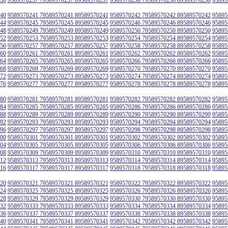
40
9589570241 79589570241 89589570241
9589570242 79589570242 89589570242
95895
44
9589570245 79589570245 89589570245
9589570246 79589570246 89589570246
95895
48
9589570249 79589570249 89589570249
9589570250 79589570250 89589570250
95895
52
9589570253 79589570253 89589570253
9589570254 79589570254 89589570254
95895
56
9589570257 79589570257 89589570257
9589570258 79589570258 89589570258
95895
60
9589570261 79589570261 89589570261
9589570262 79589570262 89589570262
95895
64
9589570265 79589570265 89589570265
9589570266 79589570266 89589570266
95895
68
9589570269 79589570269 89589570269
9589570270 79589570270 89589570270
95895
72
9589570273 79589570273 89589570273
9589570274 79589570274 89589570274
95895
76
9589570277 79589570277 89589570277
9589570278 79589570278 89589570278
95895
80
9589570281 79589570281 89589570281
9589570282 79589570282 89589570282
95895
84
9589570285 79589570285 89589570285
9589570286 79589570286 89589570286
95895
88
9589570289 79589570289 89589570289
9589570290 79589570290 89589570290
95895
92
9589570293 79589570293 89589570293
9589570294 79589570294 89589570294
95895
96
9589570297 79589570297 89589570297
9589570298 79589570298 89589570298
95895
00
9589570301 79589570301 89589570301
9589570302 79589570302 89589570302
95895
04
9589570305 79589570305 89589570305
9589570306 79589570306 89589570306
95895
08
9589570309 79589570309 89589570309
9589570310 79589570310 89589570310
95895
12
9589570313 79589570313 89589570313
9589570314 79589570314 89589570314
95895
16
9589570317 79589570317 89589570317
9589570318 79589570318 89589570318
95895
20
9589570321 79589570321 89589570321
9589570322 79589570322 89589570322
95895
24
9589570325 79589570325 89589570325
9589570326 79589570326 89589570326
95895
28
9589570329 79589570329 89589570329
9589570330 79589570330 89589570330
95895
32
9589570333 79589570333 89589570333
9589570334 79589570334 89589570334
95895
36
9589570337 79589570337 89589570337
9589570338 79589570338 89589570338
95895
40
9589570341 79589570341 89589570341
9589570342 79589570342 89589570342
95895