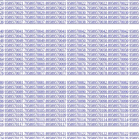
20
9589570021 79589570021 89589570021
9589570022 79589570022 89589570022
95895
24
9589570025 79589570025 89589570025
9589570026 79589570026 89589570026
95895
28
9589570029 79589570029 89589570029
9589570030 79589570030 89589570030
95895
32
9589570033 79589570033 89589570033
9589570034 79589570034 89589570034
95895
36
9589570037 79589570037 89589570037
9589570038 79589570038 89589570038
95895
40
9589570041 79589570041 89589570041
9589570042 79589570042 89589570042
95895
44
9589570045 79589570045 89589570045
9589570046 79589570046 89589570046
95895
48
9589570049 79589570049 89589570049
9589570050 79589570050 89589570050
95895
52
9589570053 79589570053 89589570053
9589570054 79589570054 89589570054
95895
56
9589570057 79589570057 89589570057
9589570058 79589570058 89589570058
95895
60
9589570061 79589570061 89589570061
9589570062 79589570062 89589570062
95895
64
9589570065 79589570065 89589570065
9589570066 79589570066 89589570066
95895
68
9589570069 79589570069 89589570069
9589570070 79589570070 89589570070
95895
72
9589570073 79589570073 89589570073
9589570074 79589570074 89589570074
95895
76
9589570077 79589570077 89589570077
9589570078 79589570078 89589570078
95895
80
9589570081 79589570081 89589570081
9589570082 79589570082 89589570082
95895
84
9589570085 79589570085 89589570085
9589570086 79589570086 89589570086
95895
88
9589570089 79589570089 89589570089
9589570090 79589570090 89589570090
95895
92
9589570093 79589570093 89589570093
9589570094 79589570094 89589570094
95895
96
9589570097 79589570097 89589570097
9589570098 79589570098 89589570098
95895
00
9589570101 79589570101 89589570101
9589570102 79589570102 89589570102
95895
04
9589570105 79589570105 89589570105
9589570106 79589570106 89589570106
95895
08
9589570109 79589570109 89589570109
9589570110 79589570110 89589570110
95895
12
9589570113 79589570113 89589570113
9589570114 79589570114 89589570114
95895
16
9589570117 79589570117 89589570117
9589570118 79589570118 89589570118
95895
20
9589570121 79589570121 89589570121
9589570122 79589570122 89589570122
95895
24
9589570125 79589570125 89589570125
9589570126 79589570126 89589570126
95895