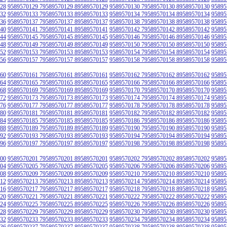
28
9589570129 79589570129 89589570129
9589570130 79589570130 89589570130
95895
32
9589570133 79589570133 89589570133
9589570134 79589570134 89589570134
95895
36
9589570137 79589570137 89589570137
9589570138 79589570138 89589570138
95895
40
9589570141 79589570141 89589570141
9589570142 79589570142 89589570142
95895
44
9589570145 79589570145 89589570145
9589570146 79589570146 89589570146
95895
48
9589570149 79589570149 89589570149
9589570150 79589570150 89589570150
95895
52
9589570153 79589570153 89589570153
9589570154 79589570154 89589570154
95895
56
9589570157 79589570157 89589570157
9589570158 79589570158 89589570158
95895
60
9589570161 79589570161 89589570161
9589570162 79589570162 89589570162
95895
64
9589570165 79589570165 89589570165
9589570166 79589570166 89589570166
95895
68
9589570169 79589570169 89589570169
9589570170 79589570170 89589570170
95895
72
9589570173 79589570173 89589570173
9589570174 79589570174 89589570174
95895
76
9589570177 79589570177 89589570177
9589570178 79589570178 89589570178
95895
80
9589570181 79589570181 89589570181
9589570182 79589570182 89589570182
95895
84
9589570185 79589570185 89589570185
9589570186 79589570186 89589570186
95895
88
9589570189 79589570189 89589570189
9589570190 79589570190 89589570190
95895
92
9589570193 79589570193 89589570193
9589570194 79589570194 89589570194
95895
96
9589570197 79589570197 89589570197
9589570198 79589570198 89589570198
95895
00
9589570201 79589570201 89589570201
9589570202 79589570202 89589570202
95895
04
9589570205 79589570205 89589570205
9589570206 79589570206 89589570206
95895
08
9589570209 79589570209 89589570209
9589570210 79589570210 89589570210
95895
12
9589570213 79589570213 89589570213
9589570214 79589570214 89589570214
95895
16
9589570217 79589570217 89589570217
9589570218 79589570218 89589570218
95895
20
9589570221 79589570221 89589570221
9589570222 79589570222 89589570222
95895
24
9589570225 79589570225 89589570225
9589570226 79589570226 89589570226
95895
28
9589570229 79589570229 89589570229
9589570230 79589570230 89589570230
95895
32
9589570233 79589570233 89589570233
9589570234 79589570234 89589570234
95895
36
9589570237 79589570237 89589570237
9589570238 79589570238 89589570238
95895